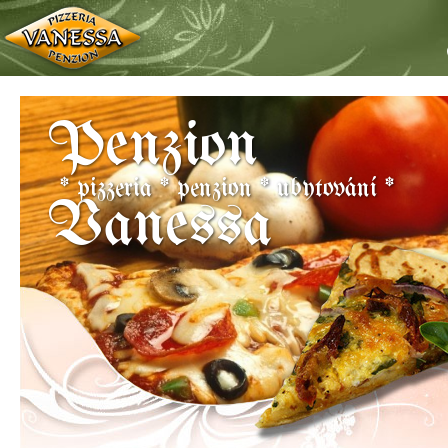
Penzion
* pizzeria * penzion * ubytování *
Vanessa